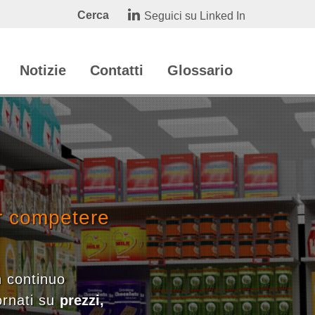
Cerca
Seguici su Linked In
Notizie
Contatti
Glossario
er competere
n continuo
ornati su
prezzi,