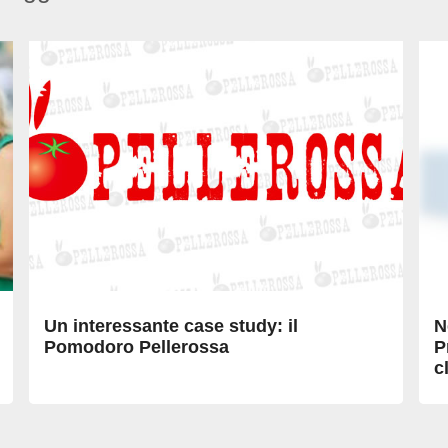
Un interessante case study: il
N
Pomodoro Pellerossa
P
c