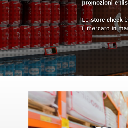
promozioni e dis
Lo
store check
è 
il mercato in ma