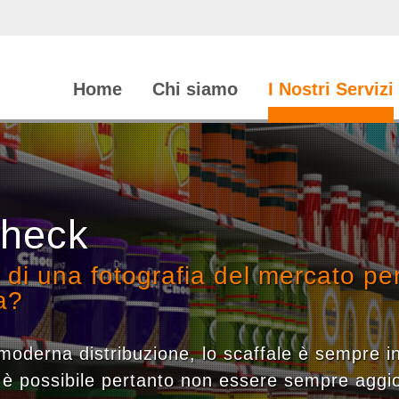
Home
Chi siamo
I Nostri Servizi
Check
 di una fotografia del mercato p
a?
a moderna distribuzione, lo scaffale è sempre i
è possibile pertanto non essere sempre aggi