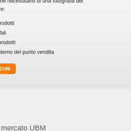
 che necessitano di una fotografia del
re:
rodotti
ali
rodotti
interno del punto vendita
ZIONI
 di mercato UBM